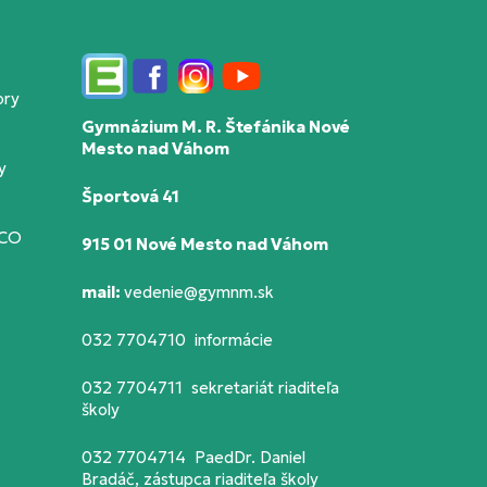
Edupage
Facebook
Instagram
YouTube
ory
Gymnázium M. R. Štefánika Nové
Mesto nad Váhom
y
Športová 41
SCO
915 01 Nové Mesto nad Váhom
mail:
vedenie@gymnm.sk
032 7704710 informácie
032 7704711 sekretariát riaditeľa
školy
032 7704714 PaedDr. Daniel
Bradáč, zástupca riaditeľa školy