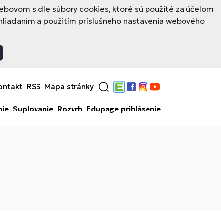
ovom sídle súbory cookies, ktoré sú použité za účelom
hliadaním a použitím príslušného nastavenia webového
ontakt
RSS
Mapa stránky
Edupage
Facebook
Instagram
YouTube
nie
Suplovanie
Rozvrh
Edupage prihlásenie