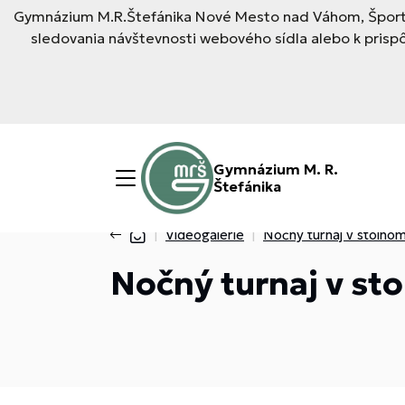
Gymnázium M.R.Štefánika Nové Mesto nad Váhom, Športo
sledovania návštevnosti webového sídla alebo k pris
Gymnázium M. R.
Štefánika
Videogalérie
Nočný turnaj v stolnom
Nočný turnaj v st