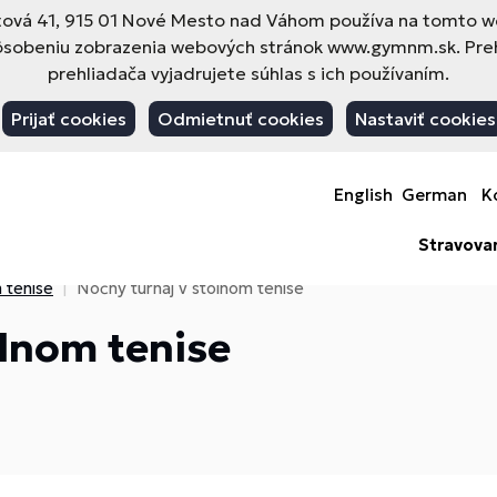
vá 41, 915 01 Nové Mesto nad Váhom používa na tomto web
pôsobeniu zobrazenia webových stránok www.gymnm.sk. Pre
prehliadača vyjadrujete súhlas s ich používaním.
Prijať cookies
Odmietnuť cookies
Nastaviť cookies
English
German
K
Stravova
 tenise
Nočný turnaj v stolnom tenise
olnom tenise