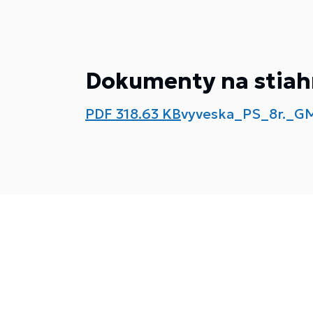
Dokumenty na stiah
PDF
318.63 KB
vyveska_PS_8r._G