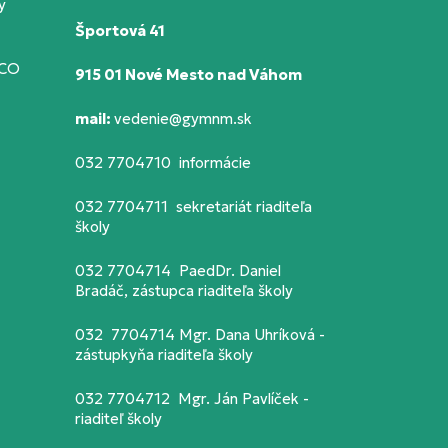
y
Športová 41
SCO
915 01 Nové Mesto nad Váhom
mail:
vedenie@gymnm.sk
032 7704710 informácie
032 7704711 sekretariát riaditeľa
školy
032 7704714 PaedDr. Daniel
Bradáč, zástupca riaditeľa školy
032 7704714 Mgr. Dana Uhríková -
zástupkyňa riaditeľa školy
032 7704712 Mgr. Ján Pavlíček -
riaditeľ školy