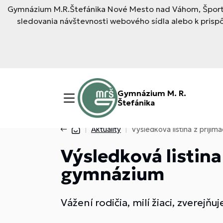
Gymnázium M.R.Štefánika Nové Mesto nad Váhom, Športo
sledovania návštevnosti webového sídla alebo k pris
Gymnázium M. R.
Štefánika
Aktuality
Výsledková listina z prij
Výsledková listina
gymnázium
Vážení rodičia, milí žiaci, zverej