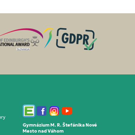
Edupage
Facebook
Instagram
YouTube
ory
Gymnázium M. R. Štefánika Nové
Mesto nad Váhom