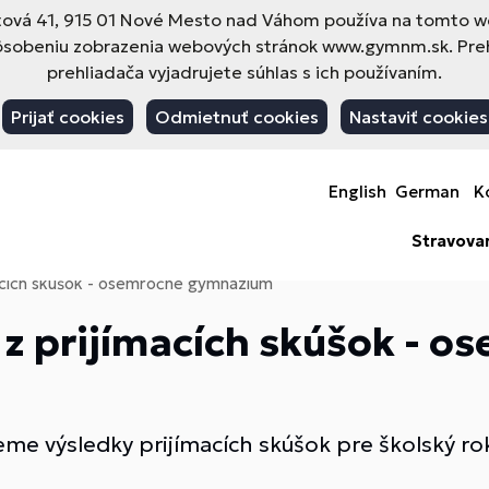
vá 41, 915 01 Nové Mesto nad Váhom používa na tomto web
pôsobeniu zobrazenia webových stránok www.gymnm.sk. Pre
prehliadača vyjadrujete súhlas s ich používaním.
Prijať cookies
Odmietnuť cookies
Nastaviť cookies
English
German
K
Stravova
ímacích skúšok - osemročné gymnázium
 z prijímacích skúšok - o
ňujeme výsledky prijímacích skúšok pre školský 