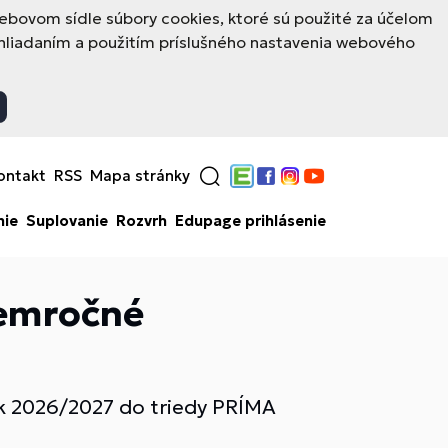
ovom sídle súbory cookies, ktoré sú použité za účelom
hliadaním a použitím príslušného nastavenia webového
ontakt
RSS
Mapa stránky
Edupage
Facebook
Instagram
YouTube
nie
Suplovanie
Rozvrh
Edupage prihlásenie
semročné
rok 2026/2027 do triedy PRÍMA