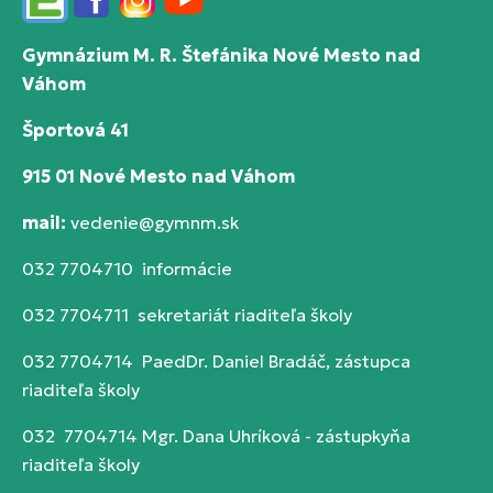
Edupage
Facebook
Instagram
YouTube
Gymnázium M. R. Štefánika Nové Mesto nad
Váhom
Športová 41
915 01 Nové Mesto nad Váhom
mail:
vedenie@gymnm.sk
032 7704710 informácie
032 7704711 sekretariát riaditeľa školy
032 7704714 PaedDr. Daniel Bradáč, zástupca
riaditeľa školy
032 7704714 Mgr. Dana Uhríková - zástupkyňa
riaditeľa školy