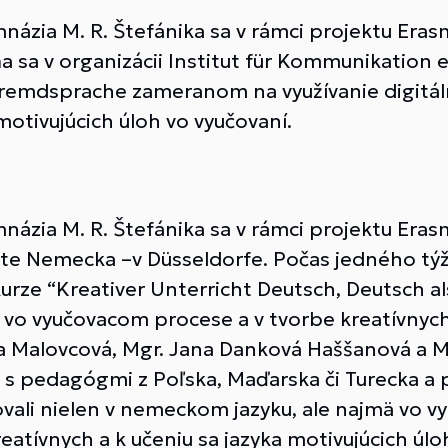
ázia M. R. Štefánika sa v rámci projektu Erasm
sa v organizácii Institut für Kommunikation e. 
 Fremdsprache zameranom na využívanie digitá
motivujúcich úloh vo vyučovaní.
ázia M. R. Štefánika sa v rámci projektu Erasm
 Nemecka –v Düsseldorfe. Počas jedného týždňa
 kurze “Kreativer Unterricht Deutsch, Deutsc
í vo vyučovacom procese a v tvorbe kreatívnych
a Malovcová, Mgr. Jana Danková Haššanová a M
i s pedagógmi z Poľska, Maďarska či Turecka 
li nielen v nemeckom jazyku, ale najmä vo vyu
atívnych a k učeniu sa jazyka motivujúcich úlo