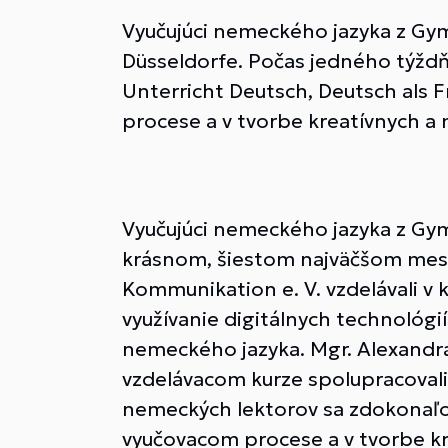
Vyučujúci nemeckého jazyka z Gymn
Düsseldorfe. Počas jedného týždňa 
Unterricht Deutsch, Deutsch als
procese a v tvorbe kreatívnych a 
Vyučujúci nemeckého jazyka z Gymn
krásnom, šiestom najväčšom meste
Kommunikation e. V. vzdelávali v
využívanie digitálnych technológi
nemeckého jazyka. Mgr. Alexandr
vzdelávacom kurze spolupracoval
nemeckých lektorov sa zdokonaľova
vyučovacom procese a v tvorbe kre