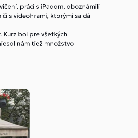
vičení, práci s iPadom, oboznámili
či s videohrami, ktorými sa dá
y. Kurz bol pre všetkých
iniesol nám tiež množstvo