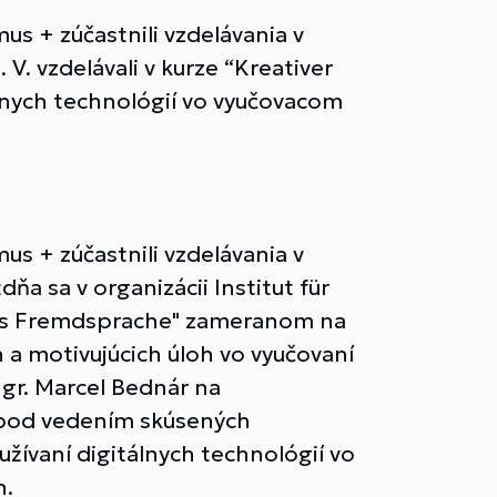
us + zúčastnili vzdelávania v
V. vzdelávali v kurze “Kreativer
lnych technológií vo vyučovacom
us + zúčastnili vzdelávania v
 sa v organizácii Institut für
h als Fremdsprache" zameranom na
 a motivujúcich úloh vo vyučovaní
gr. Marcel Bednár na
a pod vedením skúsených
žívaní digitálnych technológií vo
h.