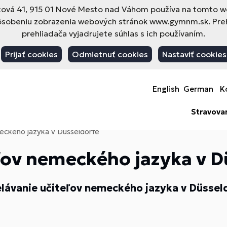
vá 41, 915 01 Nové Mesto nad Váhom používa na tomto web
pôsobeniu zobrazenia webových stránok www.gymnm.sk. Pre
prehliadača vyjadrujete súhlas s ich používaním.
Prijať cookies
Odmietnuť cookies
Nastaviť cookies
English
German
K
Stravova
eckého jazyka v Düsseldorfe
ľov nemeckého jazyka v D
lávanie učiteľov nemeckého jazyka v Düssel