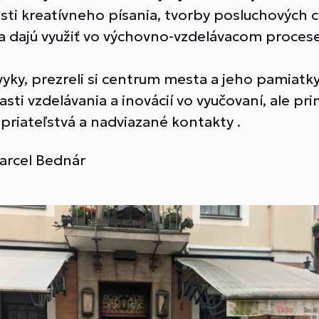
asti kreatívneho písania, tvorby posluchových c
a dajú využiť vo výchovno-vzdelávacom procese 
zvyky, prezreli si centrum mesta a jeho pamiatk
ti vzdelávania a inovácií vo vyučovaní, ale pr
priateľstvá a nadviazané kontakty .
arcel Bednár