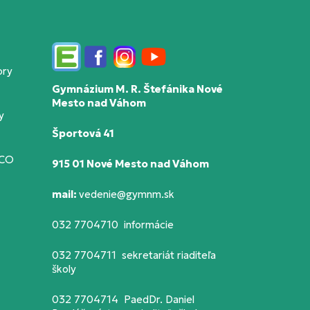
Edupage
Facebook
Instagram
YouTube
ory
Gymnázium M. R. Štefánika Nové
Mesto nad Váhom
y
Športová 41
SCO
915 01 Nové Mesto nad Váhom
mail:
vedenie@gymnm.sk
032 7704710 informácie
032 7704711 sekretariát riaditeľa
školy
032 7704714 PaedDr. Daniel