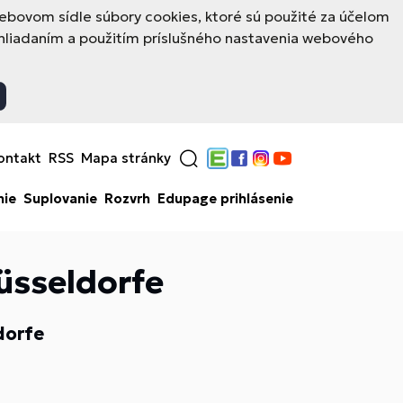
ovom sídle súbory cookies, ktoré sú použité za účelom
hliadaním a použitím príslušného nastavenia webového
ontakt
RSS
Mapa stránky
Edupage
Facebook
Instagram
YouTube
nie
Suplovanie
Rozvrh
Edupage prihlásenie
üsseldorfe
dorfe