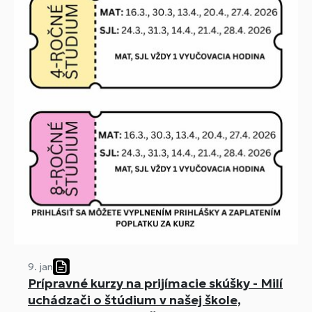
9. jan
Prípravné kurzy na prijímacie skúšky - Milí
uchádzači o štúdium v našej škole,