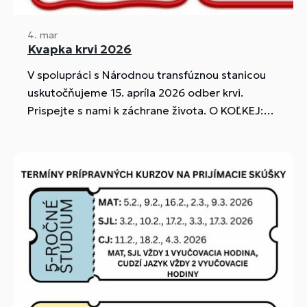
4. mar
Kvapka krvi 2026
V spolupráci s Národnou transfúznou stanicou
uskutočňujeme 15. apríla 2026 odber krvi.
Prispejte s nami k záchrane života. O KOĽKEJ:
od 8:00 hod. študenti GMRŠ (prvodarcovia) od
9:00 hod. verejnosť + viacnásobní darcovia.
KDE: v priestoroch telocvične GMRŠ