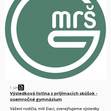
1. jún
Výsledková listina z prijímacích skúšok -
osemročné gymnázium
Vážení rodičia, milí žiaci, zverejňujeme výsledky