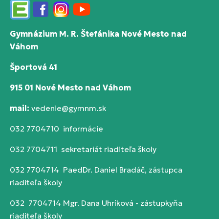
Edupage
Facebook
Instagram
YouTube
Gymnázium M. R. Štefánika Nové Mesto nad
Váhom
Športová 41
915 01 Nové Mesto nad Váhom
mail:
vedenie@gymnm.sk
032 7704710 informácie
032 7704711 sekretariát riaditeľa školy
032 7704714 PaedDr. Daniel Bradáč, zástupca
riaditeľa školy
032 7704714 Mgr. Dana Uhríková - zástupkyňa
riaditeľa školy