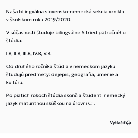
Naša bilingválna slovensko-nemecká sekcia vznikla
v školskom roku 2019/2020.
V súčasnosti študuje bilingválne 5 tried päťročného
štúdia:
I.B, II.B, III.B, IV.B, V.B.
Od druhého ročníka štúdia v nemeckom jazyku
študujú predmety: dejepis, geografia, umenie a
kultúru.
Po piatich rokoch štúdia skončia študenti nemecký
jazyk maturitnou skúškou na úrovni C1.
Vytlačiť