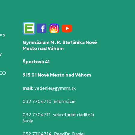
Edupage
Facebook
Instagram
YouTube
ory
Gymnázium M. R. Štefánika Nové
Mesto nad Váhom
y
Športová 41
SCO
915 01 Nové Mesto nad Váhom
mail:
vedenie@gymnm.sk
032 7704710 informácie
032 7704711 sekretariát riaditeľa
školy
032 7704714 PaedDr. Daniel