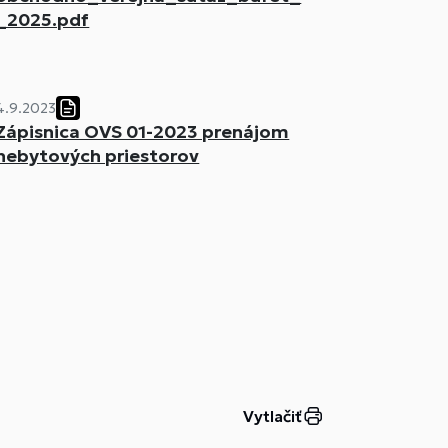
_2025.pdf
4.9.2023
Zápisnica OVS 01-2023 prenájom
nebytových priestorov
Vytlačiť