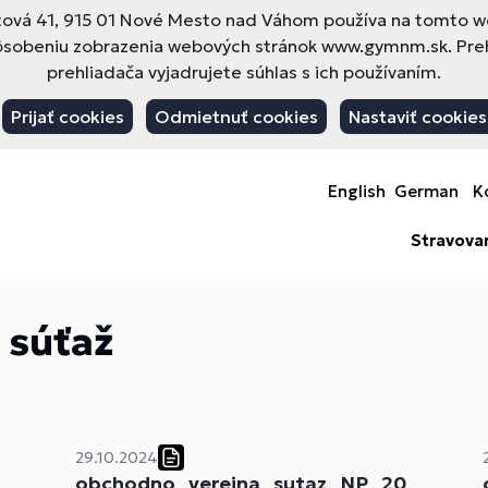
vá 41, 915 01 Nové Mesto nad Váhom používa na tomto web
pôsobeniu zobrazenia webových stránok www.gymnm.sk. Pre
prehliadača vyjadrujete súhlas s ich používaním.
Prijať cookies
Odmietnuť cookies
Nastaviť cookies
English
German
K
Stravova
 súťaž
29.10.2024
obchodno_verejna_sutaz_NP_20