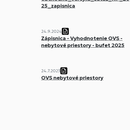
25_zapisnica
24.9.2024
Zápisnica - Vyhodnotenie OVS -
nebytové priestory - bufet 2025
24.7.2023
OVS nebytové priestory