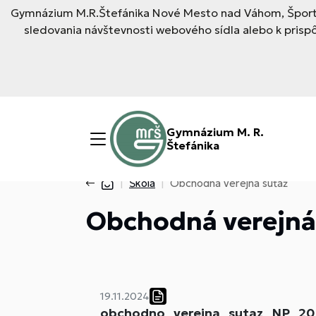
Gymnázium M.R.Štefánika Nové Mesto nad Váhom, Športo
sledovania návštevnosti webového sídla alebo k pris
Gymnázium M. R.
Štefánika
Škola
Obchodná verejná súťaž
Obchodná verejná
19.11.2024
obchodno_verejna_sutaz_NP_20