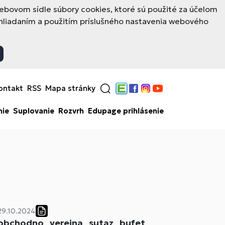
ovom sídle súbory cookies, ktoré sú použité za účelom
hliadaním a použitím príslušného nastavenia webového
ontakt
RSS
Mapa stránky
Edupage
Facebook
Instagram
YouTube
nie
Suplovanie
Rozvrh
Edupage prihlásenie
29.10.2024
obchodno_verejna_sutaz_bufet_