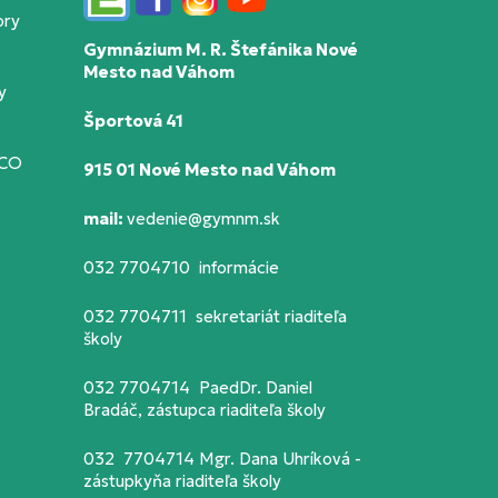
Edupage
Facebook
Instagram
YouTube
ory
Gymnázium M. R. Štefánika Nové
Mesto nad Váhom
y
Športová 41
SCO
915 01 Nové Mesto nad Váhom
mail:
vedenie@gymnm.sk
032 7704710 informácie
032 7704711 sekretariát riaditeľa
školy
032 7704714 PaedDr. Daniel
Bradáč, zástupca riaditeľa školy
032 7704714 Mgr. Dana Uhríková -
zástupkyňa riaditeľa školy