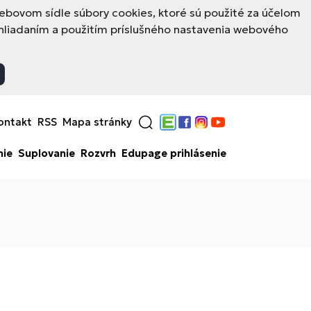
ovom sídle súbory cookies, ktoré sú použité za účelom
hliadaním a použitím príslušného nastavenia webového
ontakt
RSS
Mapa stránky
Edupage
Facebook
Instagram
YouTube
nie
Suplovanie
Rozvrh
Edupage prihlásenie