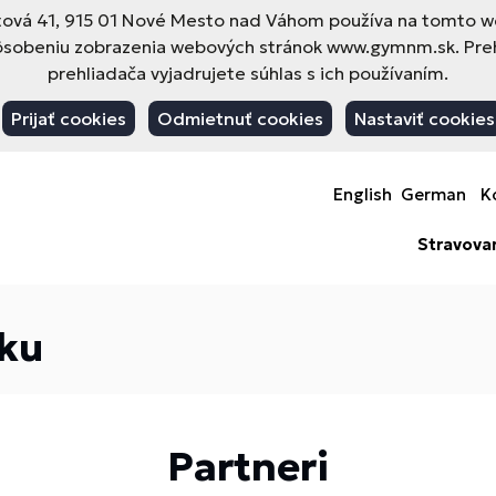
vá 41, 915 01 Nové Mesto nad Váhom používa na tomto web
pôsobeniu zobrazenia webových stránok www.gymnm.sk. Pre
prehliadača vyjadrujete súhlas s ich používaním.
Prijať cookies
Odmietnuť cookies
Nastaviť cookies
English
German
K
Stravova
sku
Partneri