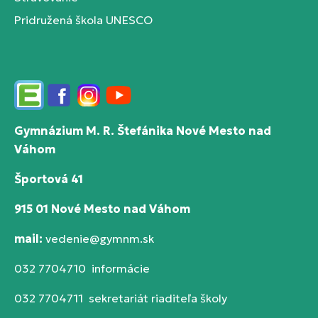
Pridružená škola UNESCO
Edupage
Facebook
Instagram
YouTube
Gymnázium M. R. Štefánika Nové Mesto nad
Váhom
Športová 41
915 01 Nové Mesto nad Váhom
mail:
vedenie@gymnm.sk
032 7704710 informácie
032 7704711 sekretariát riaditeľa školy