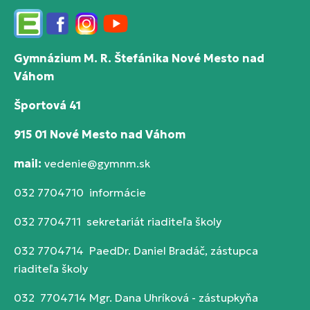
Edupage
Facebook
Instagram
YouTube
Gymnázium M. R. Štefánika Nové Mesto nad
Váhom
Športová 41
915 01 Nové Mesto nad Váhom
mail:
vedenie@gymnm.sk
032 7704710 informácie
032 7704711 sekretariát riaditeľa školy
032 7704714 PaedDr. Daniel Bradáč, zástupca
riaditeľa školy
032 7704714 Mgr. Dana Uhríková - zástupkyňa