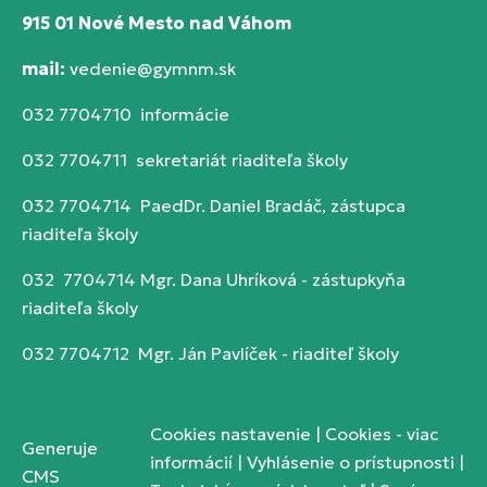
915 01 Nové Mesto nad Váhom
mail:
vedenie@gymnm.sk
032 7704710 informácie
032 7704711 sekretariát riaditeľa školy
032 7704714 PaedDr. Daniel Bradáč, zástupca
riaditeľa školy
032 7704714 Mgr. Dana Uhríková - zástupkyňa
riaditeľa školy
032 7704712 Mgr. Ján Pavlíček - riaditeľ školy
Cookies nastavenie
|
Cookies - viac
Generuje
informácií
|
Vyhlásenie o prístupnosti
|
CMS