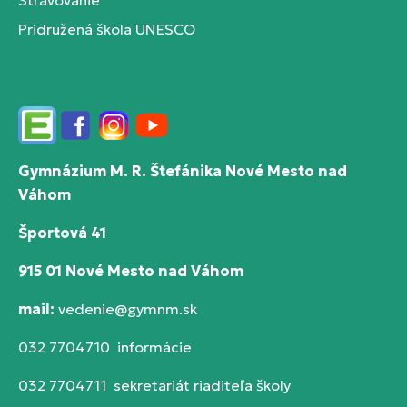
Stravovanie
Pridružená škola UNESCO
Edupage
Facebook
Instagram
YouTube
Gymnázium M. R. Štefánika Nové Mesto nad
Váhom
Športová 41
915 01 Nové Mesto nad Váhom
mail:
vedenie@gymnm.sk
032 7704710 informácie
032 7704711 sekretariát riaditeľa školy